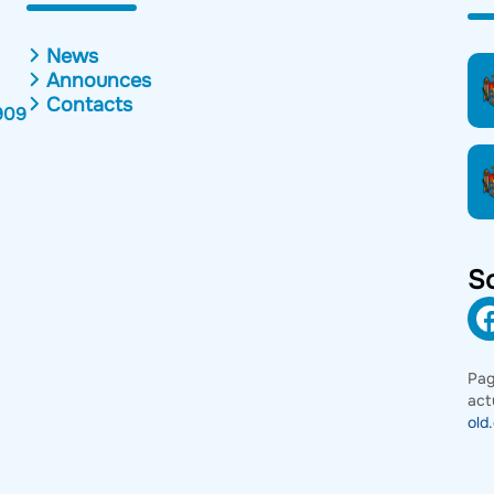
News
Announces
Contacts
909
So
Pag
act
old