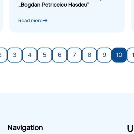
„Bogdan Petriceicu Hasdeu”
Read more
2
3
4
5
6
7
8
9
10
Navigation
U