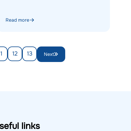
Read more
11
12
13
Next
seful links