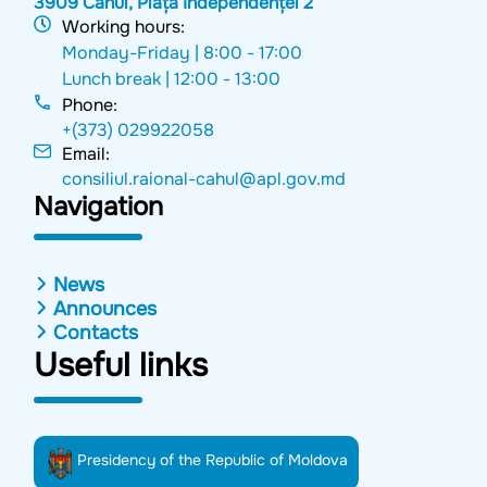
3909 Cahul, Piața Independenței 2
Working hours:
Monday-Friday |
8:00 - 17:00
Lunch break |
12:00 - 13:00
Phone:
+(373) 029922058
Email:
consiliul.raional-cahul@apl.gov.md
Navigation
News
Announces
Contacts
Useful links
Presidency of the Republic of Moldova