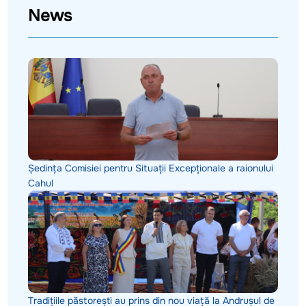
News
Ședința Comisiei pentru Situații Excepționale a raionului
Cahul
Tradițiile păstorești au prins din nou viață la Andrușul de