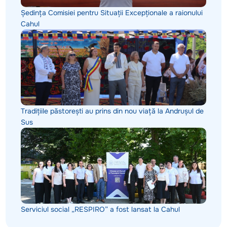
Ședința Comisiei pentru Situații Excepționale a raionului
Cahul
Tradițiile păstorești au prins din nou viață la Andrușul de
Sus
Serviciul social „RESPIRO” a fost lansat la Cahul