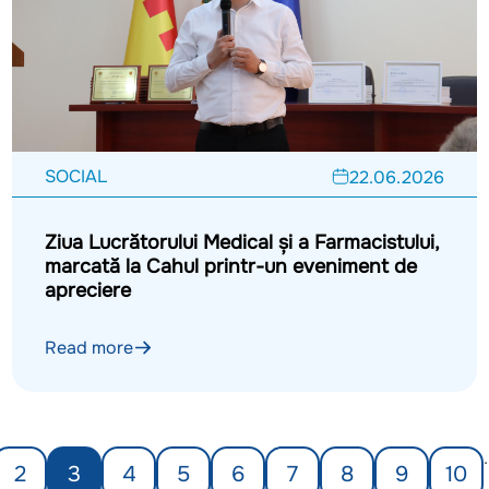
SOCIAL
22.06.2026
Ziua Lucrătorului Medical și a Farmacistului,
marcată la Cahul printr-un eveniment de
apreciere
Read more
.
2
3
4
5
6
7
8
9
10