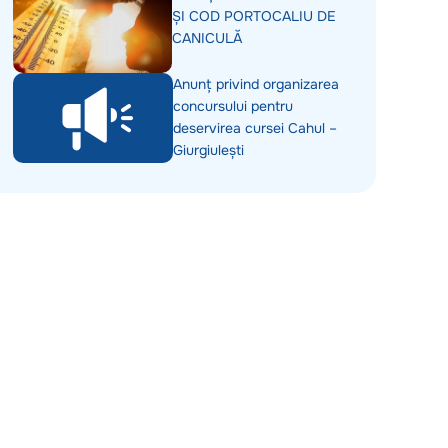
ȘI COD PORTOCALIU DE
CANICULĂ
Anunț privind organizarea
concursului pentru
deservirea cursei Cahul –
Giurgiulești