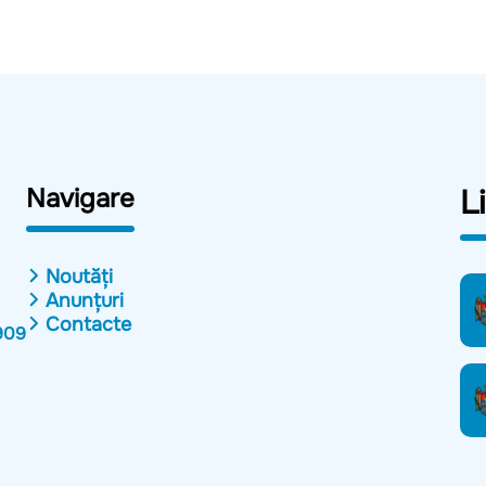
Navigare
L
Noutăți
Anunțuri
Contacte
909