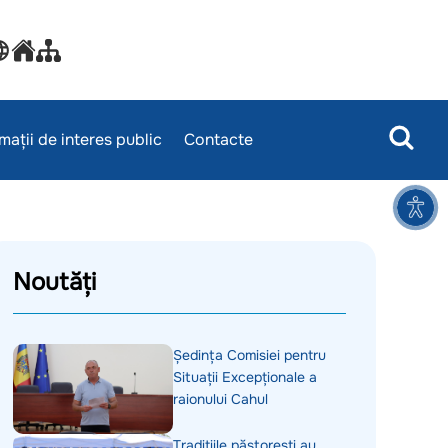
mații de interes public
Contacte
Noutăți
Ședința Comisiei pentru
Situații Excepționale a
raionului Cahul
Tradițiile păstorești au