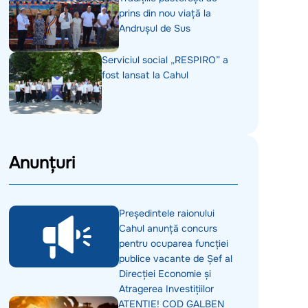
prins din nou viață la
Andrușul de Sus
Serviciul social „RESPIRO” a
fost lansat la Cahul
Anunțuri
Președintele raionului
Cahul anunță concurs
pentru ocuparea funcției
publice vacante de Șef al
Direcției Economie și
Atragerea Investițiilor
ATENȚIE! COD GALBEN