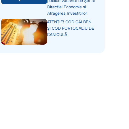
publice vacante de Șef al
Direcției Economie și
Atragerea Investițiilor
ATENȚIE! COD GALBEN
ȘI COD PORTOCALIU DE
CANICULĂ