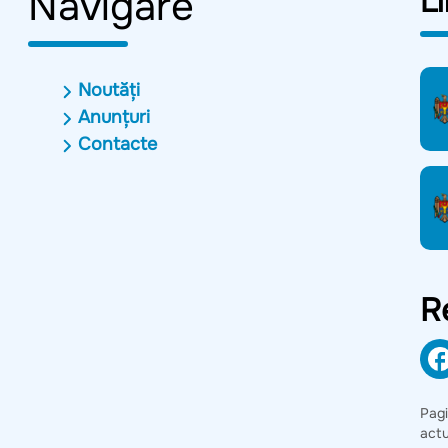
Navigare
Li
Noutăți
Anunțuri
Contacte
R
Pag
act