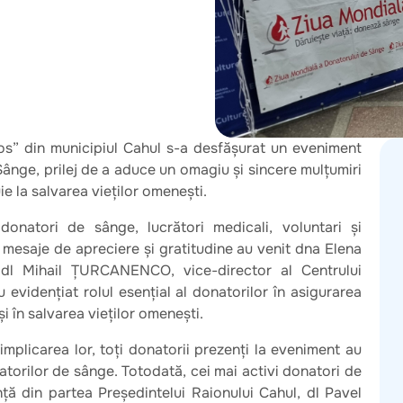
os” din municipiul Cahul s-a desfășurat un eveniment
ânge, prilej de a aduce un omagiu și sincere mulțumiri
ie la salvarea vieților omenești.
natori de sânge, lucrători medicali, voluntari și
u mesaje de apreciere și gratitudine au venit dna Elena
 dl Mihail ȚURCANENCO, vice-director al Centrului
 evidențiat rolul esențial al donatorilor în asigurarea
i în salvarea vieților omenești.
plicarea lor, toți donatorii prezenți la eveniment au
atorilor de sânge. Totodată, cei mai activi donatori de
ță din partea Președintelui Raionului Cahul, dl Pavel