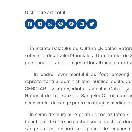
Distribuie articolul
În incinta Palatului de Cultură „Nicolae Botgr
solemn dedicat Zilei Mondiale a Donatorului de S
persoanelor care, prin gestul lor altruist, contribu
În cadrul evenimentului au fost prezenți do
reprezentanți ai administrației publice locale. C
CEBOTARI, vicepreședinta raionului Cahul, și
Național de Transfuzie a Sângelui Cahul, care au
necesarului de sânge pentru instituțiile medicale ș
În semn de mulțumire pentru generozitatea și im
beneficiat de câte un pachet social destinat don
sânge au fost distinși cu diplome de recunoștin