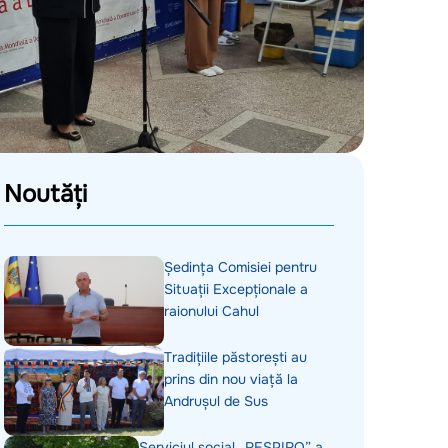
Noutăți
Ședința Comisiei pentru
Situații Excepționale a
raionului Cahul
Tradițiile păstorești au
prins din nou viață la
Andrușul de Sus
Serviciul social „RESPIRO” a