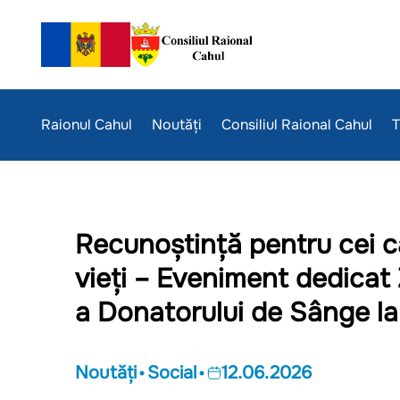
Raionul Cahul
Noutăți
Consiliul Raional Cahul
T
Recunoștință pentru cei c
vieți – Eveniment dedicat 
a Donatorului de Sânge la
Noutăți
Social
12.06.2026